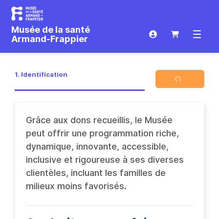
Musée de la santé
Connexion
Ouvrir 
Armand-Frappier
1. Identification
Grâce aux dons recueillis, le Musée
peut offrir une programmation riche,
dynamique, innovante, accessible,
inclusive et rigoureuse à ses diverses
clientèles, incluant les familles de
milieux moins favorisés.