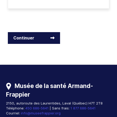
Continuer
Musée de la santé Armand-
Frappier
2150, autoroute des Laurentides
,
Laval
(
Québec
)
H7T 2T8
Téléphone:
450 686-5641
| Sans frais:
1 877 686-5641
Courriel:
info@museefrappier.org